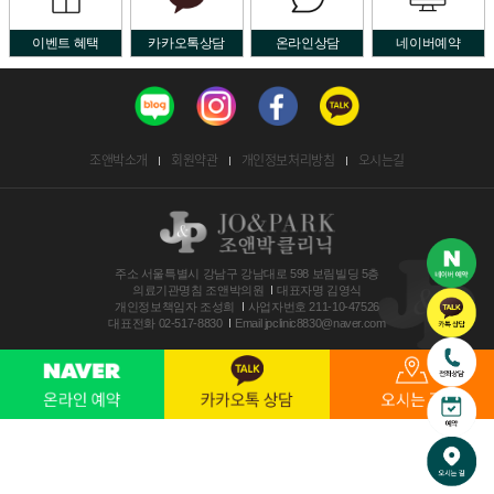
이벤트 혜택
카카오톡상담
온라인상담
네이버예약
조앤박소개
회원약관
개인정보처리방침
오시는길
주소
서울특별시 강남구 강남대로 598 보림빌딩 5층
의료기관명침
조앤박의원
대표자명
김영식
개인정보책임자
조성희
사업자번호
211-10-47526
대표전화
02-517-8830
Email
jpclinic8830@naver.com