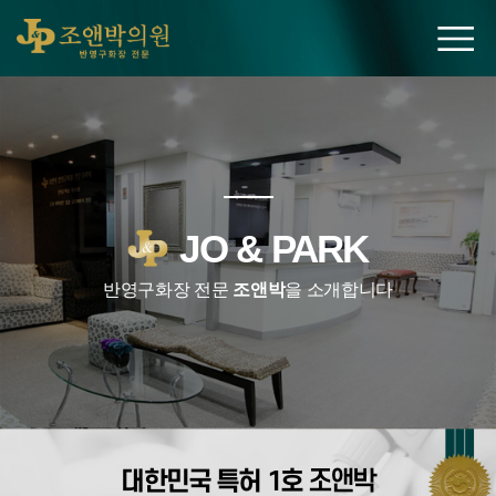
조앤박의원
JO & PARK
반영구화장 전문
조앤박
을 소개합니다
대한민국 특허 1호
조앤박